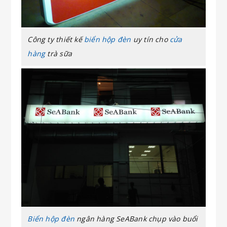
Công ty thiết kế
biển hộp đèn
uy tín cho
cửa
hàng
trà sữa
Biển hộp đèn
ngân hàng SeABank chụp vào buổi